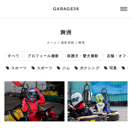
GARAGE38
舞洲
ホーム
撮影実績
舞洲
すべて
プロフィール撮影
保護犬・愛犬撮影
店舗・オフィ
スホーツ
スポーツ
ジム
ボクシング
写真
子