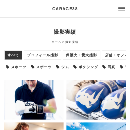
GARAGE38
撮影実績
ホーム
撮影実績
すべて
プロフィール撮影
保護犬・愛犬撮影
店舗・オフィ
スホーツ
スポーツ
ジム
ボクシング
写真
子