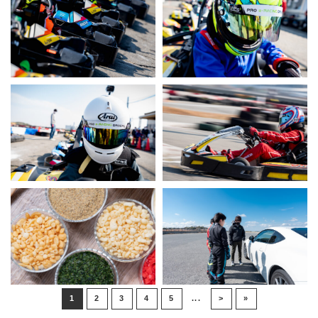
1
2
3
4
5
...
>
»