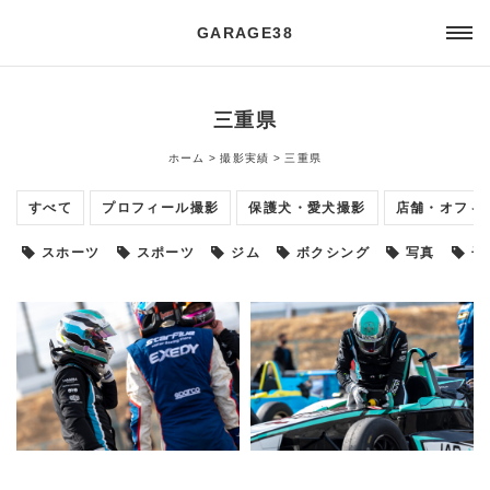
GARAGE38
三重県
ホーム
撮影実績
三重県
すべて
プロフィール撮影
保護犬・愛犬撮影
店舗・オフィ
スホーツ
スポーツ
ジム
ボクシング
写真
子